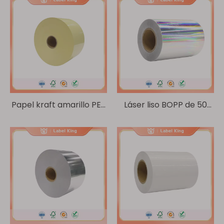
Papel kraft amarillo PET
Láser liso BOPP de 50
transparente de
um/60 g de vidrio
16um/140g
cristalino