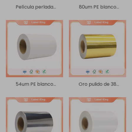
Película perlada
80um PE blanco
aluminizante de
cremoso/60g Glassine
60um/PET transparente
de 30um
54um PE blanco
Oro pulido de 38
mate/60g Glassine
um/vidrio de 60 g