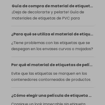
Guía de compra de material de etiquetas de película de PVC para publicidad exterior y etiquetas minoristas
¡Deja de decolorarte y pelarte! Guía de
materiales de etiquetas de PVC para
equipos de adquisiciones. Especificaciones
de adhesivo, impresión y cumplimiento.
¿Para qué se utiliza el material de etiquetas de película de PVC en el embalaje de productos?
¿Tiene problemas con las etiquetas que se
despegan en los envases curvos o mojados?
El material de etiquetas de película de PVC
ofrece adaptabilidad, resistencia a la
Por qué el material de etiquetas de película de PVC es adecuado para botellas curvas y envases químicos diarios
humedad y ahorro de costos. Aprenda a
especificarlo correctamente.
Evite que las etiquetas se marquen en los
contenedores contorneados de productos
químicos diarios. Explore cómo las etiquetas
de película de PVC flexible resisten los
¿Cómo elegir una película de etiqueta autoadhesiva transparente para envases de bebidas?
productos químicos, garantizan la adhesión
y mantienen la integridad de la marca.
Consigue un look impecable sin etiqueta.