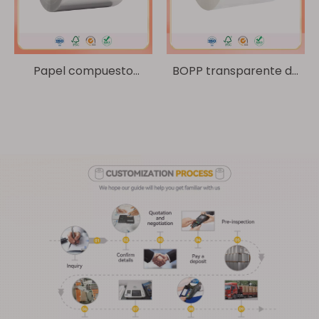
Papel compuesto
BOPP transparente de
plateado brillante de 80
50 um/vidrio de 60 g
um/papel glassine de 60
g