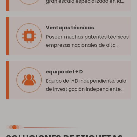
gran escala especializada en la
producción y venta de materiales
para etiquetas autoadhesivas.
Ventajas técnicas
Poseer muchas patentes técnicas,
empresas nacionales de alta
tecnología y muchas
certificaciones de calidad
nacionales y extranjeras.
equipo de I + D
Equipo de I+D independiente, sala
de investigación independiente,
investigación independiente sobre
nuevas características del
producto.