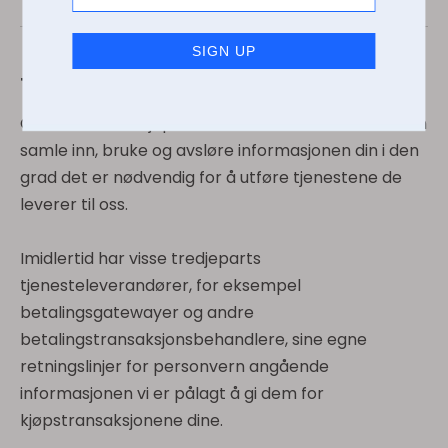
Tjenester levert av tredjeparter
Generelt vil tredjepartsleverandørene vi bruker kun
samle inn, bruke og avsløre informasjonen din i den
grad det er nødvendig for å utføre tjenestene de
leverer til oss.
Imidlertid har visse tredjeparts
tjenesteleverandører, for eksempel
betalingsgatewayer og andre
betalingstransaksjonsbehandlere, sine egne
retningslinjer for personvern angående
informasjonen vi er pålagt å gi dem for
kjøpstransaksjonene dine.