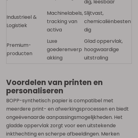
dig, leesbaar
Machinelabels,
Slijtvast,
Industrieel &
tracking van
chemicaliënbesten
Logistiek
activa
dig
Luxe
Glad oppervlak,
Premium-
goederenverp
hoogwaardige
producten
akking
uitstraling
Voordelen van printen en
personaliseren
BOPP-synthetisch papier is compatibel met
meerdere print- en afwerkingsprocessen en biedt
ongeëvenaarde aanpassingsmogelijkheden. Het
gladde oppervlak zorgt voor een uitstekende
inkthechting en scherpe afbeeldingen. Merken