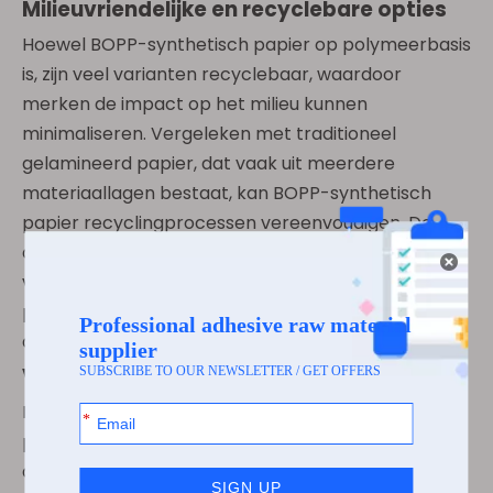
Milieuvriendelijke en recyclebare opties
Hoewel BOPP-synthetisch papier op polymeerbasis
is, zijn veel varianten recyclebaar, waardoor
merken de impact op het milieu kunnen
minimaliseren. Vergeleken met traditioneel
gelamineerd papier, dat vaak uit meerdere
materiaallagen bestaat, kan BOPP-synthetisch
papier recyclingprocessen vereenvoudigen. De
duurzaamheid ervan vermindert ook de verspilling
van etiketten door de integriteit gedurende lange
perioden te behouden, wat bijdraagt ​​aan de
algemene duurzaamheidsdoelstellingen.
Veelzijdigheid in alle sectoren
De unieke eigenschappen van BOPP-synthetisch
papier maken het geschikt voor een breed scala
aan toepassingen in meerdere industrieën. Het