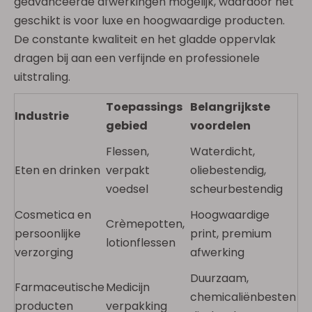
geavanceerde afwerkingen mogelijk, waardoor het
geschikt is voor luxe en hoogwaardige producten.
De constante kwaliteit en het gladde oppervlak
dragen bij aan een verfijnde en professionele
uitstraling.
Toepassings
Belangrijkste
Industrie
gebied
voordelen
Flessen,
Waterdicht,
Eten en drinken
verpakt
oliebestendig,
voedsel
scheurbestendig
Cosmetica en
Hoogwaardige
Crèmepotten,
persoonlijke
print, premium
lotionflessen
verzorging
afwerking
Duurzaam,
Farmaceutische
Medicijn
chemicaliënbesten
producten
verpakking