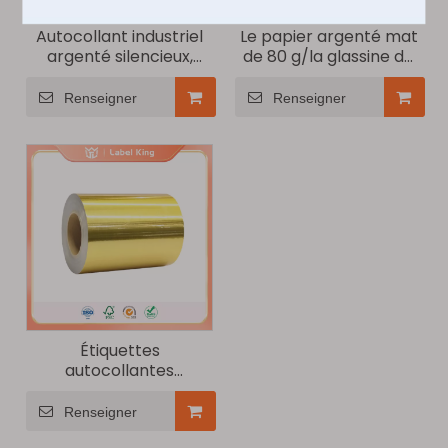
Autocollant industriel
Le papier argenté mat
argenté silencieux,
de 80 g/la glassine de
résistant aux hautes
60 g est des étiquettes
températures
imperméables,
Renseigner
Renseigner
résistantes à l'huile et
aux rayures.
Étiquettes
autocollantes
luxueuses en or brossé
de 38 μm avec glassine
Renseigner
de 60 g