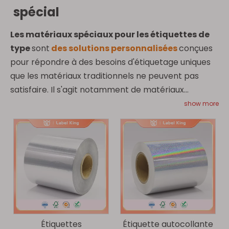
spécial
Les matériaux spéciaux pour les étiquettes de
type
sont
des solutions personnalisées
conçues
pour répondre à des besoins d'étiquetage uniques
que les matériaux traditionnels ne peuvent pas
satisfaire. Il s'agit notamment de matériaux
destinés à des conditions extrêmes, tels que
des
show more
étiquettes résistantes à la chaleur,
imperméables ou inviolables.
.
Les étiquettes de
type spécial
sont parfaites pour
des secteurs
comme
l'automobile, les produits
pharmaceutiques et l'électronique
, où les
matériaux standard peuvent ne pas offrir la
durabilité ou la fonctionnalité requise.
LabelKing
propose une large gamme de
matériaux
Étiquettes
Étiquette autocollante
d'étiquettes spécialisés
adaptés à des exigences